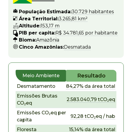
População Estimada:
30.729 habitantes
Área Territorial:
3.265,81 km²
Altitude:
153,17 m
PIB per capita:
R$ 34.781,65 por habitante
Bioma:
Amazônia
Cinco Amazônias:
Desmatada
Resultado
Meio Ambiente
Desmatamento
84,27% da área total
Emissões Brutas
2.583.040,79 tCO₂eq
CO₂eq
Emissões CO₂eq per
92,28 tCO₂eq / hab
capita
Floresta
15,14% da área total