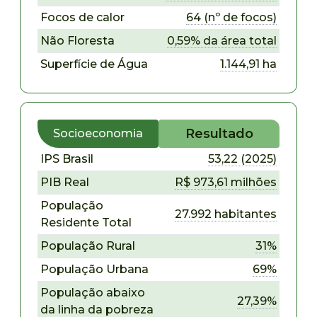
Focos de calor
64 (nº de focos)
Não Floresta
0,59% da área total
Superfície de Água
1.144,91 ha
Resultado
Socioeconomia
IPS Brasil
53,22 (2025)
PIB Real
R$ 973,61 milhões
População
27.992 habitantes
Residente Total
População Rural
31%
População Urbana
69%
População abaixo
27,39%
da linha da pobreza