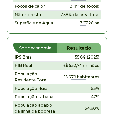
Focos de calor
13 (nº de focos)
Não Floresta
17,58% da área total
Superfície de Água
367,26 ha
Resultado
Socioeconomia
IPS Brasil
55,64 (2025)
PIB Real
R$ 552,74 milhões
População
15.679 habitantes
Residente Total
População Rural
53%
População Urbana
47%
População abaixo
34,68%
da linha da pobreza