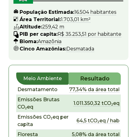
População Estimada:
16.504 habitantes
Área Territorial:
1.703,01 km²
Altitude:
259,42 m
PIB per capita:
R$ 35.253,51 por habitante
Bioma:
Amazônia
Cinco Amazônias:
Desmatada
Resultado
Meio Ambiente
Desmatamento
77,34% da área total
Emissões Brutas
1.011.350,32 tCO₂eq
CO₂eq
Emissões CO₂eq per
64,5 tCO₂eq / hab
capita
Floresta
5,08% da área total