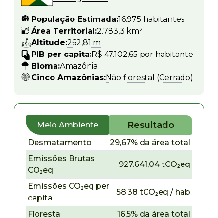
População Estimada:
16.975 habitantes
Área Territorial:
2.783,3 km²
Altitude:
262,81 m
PIB per capita:
R$ 47.102,65 por habitante
Bioma:
Amazônia
Cinco Amazônias:
Não florestal (Cerrado)
Resultado
Meio Ambiente
Desmatamento
29,67% da área total
Emissões Brutas
927.641,04 tCO₂eq
CO₂eq
Emissões CO₂eq per
58,38 tCO₂eq / hab
capita
Floresta
16,5% da área total