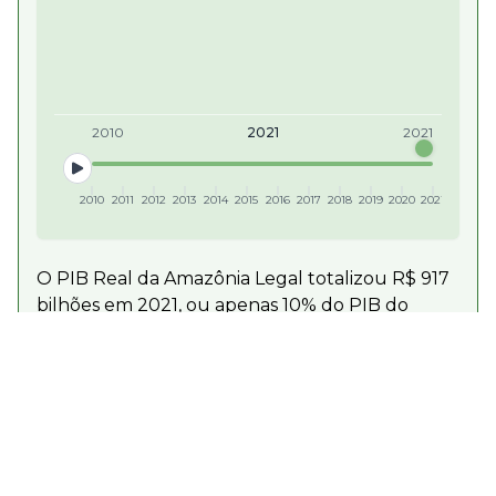
2010
2021
2021
2010
2011
2012
2013
2014
2015
2016
2017
2018
2019
2020
2021
O PIB Real da Amazônia Legal totalizou R$ 917
bilhões em 2021, ou apenas 10% do PIB do
Brasil. O Pará (R$ 265 bilhões) e o Mato Grosso
(R$ 235 bilhões) lideram o PIB regional
(adaptado de BCB 2025; IBGE 2024e).
Compartilhar
Download