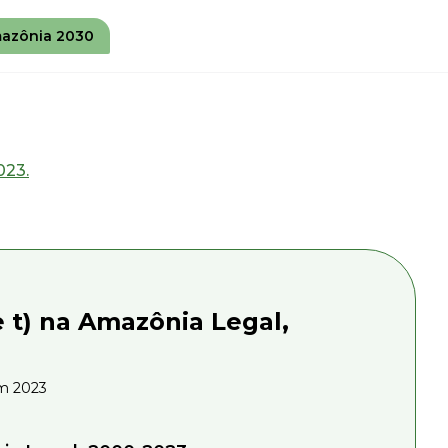
azônia 2030
023.
e t) na Amazônia Legal,
em 2023