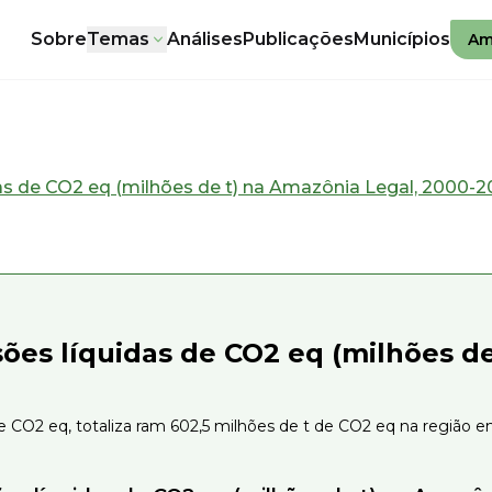
Sobre
Temas
Análises
Publicações
Municípios
Am
as de CO2 eq (milhões de t) na Amazônia Legal, 2000-2
sões líquidas de CO2 eq (milhões d
 CO2 eq, totaliza ram 602,5 milhões de t de CO2 eq na região 